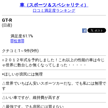
車（スポーツ＆スペシャリティ）
口コミ満足度ランキング
GT-R
(日産)
満足度:61.1%
[[[投票]]]
クチコミ:1～9件(9件)
○２０１２年式を予約しました！これ以上の性能の車は今じ
ゃ世界に数台しか無くなってしまった・・・・・
×ほしいが庶民には無理
△世界でいちばん安いスポーツカーだな。でも私には無理で
す
△いい車ですが、維持費が高すぎ
△最強です。でも庶民には買えない