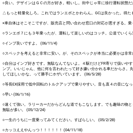
○良い。デザインはＧＣの方が好き。軽いし。街中じゃ常に徐行運転状態だが高性
△もっと軽量化しろ。これではランエボとかわらん。GCは良かった。得たものよ
×車自体はそこそこですが、販売店と問い合わせ窓口の対応が悪すぎる。乗っててす
○ランエボ７にも３年乗ったが、運転して楽しいのはコッチ。公道でいくら速くて
○インプ良いですよ。 (06/11/4)
○スペックを考えると非常に安い。が、そのスペックが本当に必要かは非常に愚
○自分はインプ好きです。無駄なんてないよ。４駆だけどFR寄りで扱いや
ンプ。いいじゃん、他に何を言われたって好き嫌い分かれる車だからさ。
してほしいかな。って勝手にホザいています。 (06/5/28)
○等長EX採用で低中回転のトルクアップで乗りやすい。音も直４の音になった。 (
○早い (06/1/16)
○速くて強い。ラリーカーだからどんな道でもこなします。でも趣味の物と
無駄が多い。 (05/12/24)
○一生のうちに一度乗ってみてください。すばらしい。 (05/2/28)
○カッコええやんっつ！！！！！！ (04/11/18)