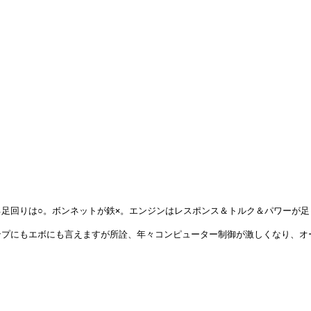
は○。ボンネットが鉄×。エンジンはレスポンス＆トルク＆パワーが足りない。400
ンプにもエボにも言えますが所詮、年々コンピューター制御が激しくなり、オ