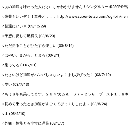
○あの加速は味わった人だけにしかわかりません！シングルターボ280PS最高です☆
○燃費もいいぞ！！意外と．．． http://www.super-tetsu.com/cgi-bin/nenpi/nen
○普通にいい車 (03/12/29)
○予想に反して燃費良 (03/8/20)
○ただ走ることがひたすら楽しい (03/8/14)
○はやい、まがる、とまる (03/8/1)
○乗ってる (03/7/31)
○ださいけど加速がハンパじゃないよ！まじびびった！ (03/7/19)
○早い (03/7/13)
○もう８年も乗ってます。２６４°カム＆Ｔ６７－２５Ｇ，ブースト１．８キロ。
○初めて乗ったとき加速がすごくてびっくりしたよ～ (03/5/24)
○１ (03/5/10)
○外観・性能とも非常に満足 (03/5/7)