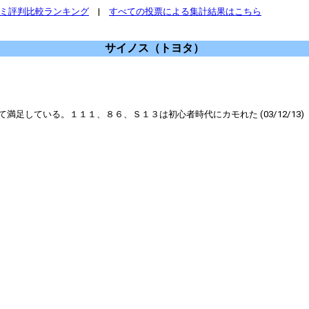
コミ評判比較ランキング
|
すべての投票による集計結果はこちら
サイノス（トヨタ）
足している。１１１、８６、Ｓ１３は初心者時代にカモれた (03/12/13)