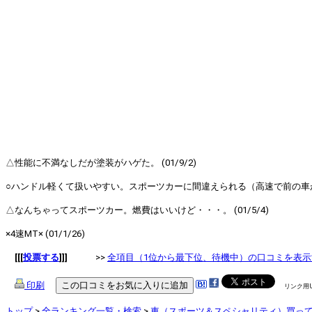
△性能に不満なしだが塗装がハゲた。 (01/9/2)
○ハンドル軽くて扱いやすい。スポーツカーに間違えられる（高速で前の車がよけ
△なんちゃってスポーツカー。燃費はいいけど・・・。 (01/5/4)
×4速MT× (01/1/26)
[[[
投票する
]]]
>>
全項目（1位から最下位、待機中）の口コミを表示
印刷
リンク用
トップ
>
全ランキング一覧・検索
>
車（スポーツ＆スペシャリティ）買って