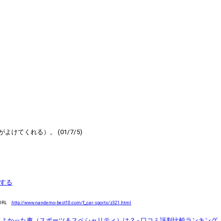
てくれる）。 (01/7/5)
する
URL
http://www.nandemo-best10.com/f_car-sports/z321.html
よかった車（スポーツ＆スペシャリティ）は？ - 口コミ評判比較ランキング