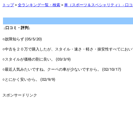
トップ
>
全ランキング一覧・検索
>
車（スポーツ＆スペシャリティ） - 口
↓口コミ・評判↓
○故障知らず (05/5/20)
○中古を２０万で購入したが、スタイル・速さ・軽さ・操安性すべてにおいて満
○スタイルが価格の割に良い。 (03/3/9)
○最近人気みたいですね。クーペの車が少ないですから。 (02/10/17)
○とにかく安いから。 (02/9/9)
スポンサードリンク