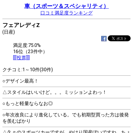
車（スポーツ＆スペシャリティ）
口コミ満足度ランキング
フェアレディZ
(日産)
満足度:75.0%
16位（23件中）
[[[投票]]]
クチコミ:1～10件(30件)
○デザイン最高！
△スタイルはいいけど。。。ミッションよわっ！
○もっと軽量ならなお◎
○年次改良により進化している。でも初期型買った方は後発
を羨むばかり
△久々のスポーツカーですが、やはり国産ぽいですね。ちょ