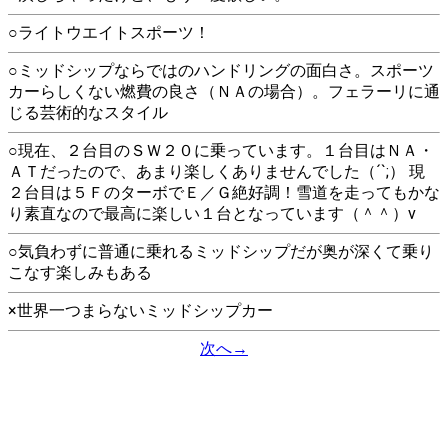
○ライトウエイトスポーツ！
○ミッドシップならではのハンドリングの面白さ。スポーツ
カーらしくない燃費の良さ（ＮＡの場合）。フェラーリに通
じる芸術的なスタイル
○現在、２台目のＳＷ２０に乗っています。１台目はＮＡ・
ＡＴだったので、あまり楽しくありませんでした（´`;） 現
２台目は５ＦのターボでＥ／Ｇ絶好調！雪道を走ってもかな
り素直なので最高に楽しい１台となっています（＾＾）v
○気負わずに普通に乗れるミッドシップだが奥が深くて乗り
こなす楽しみもある
×世界一つまらないミッドシップカー
次へ→