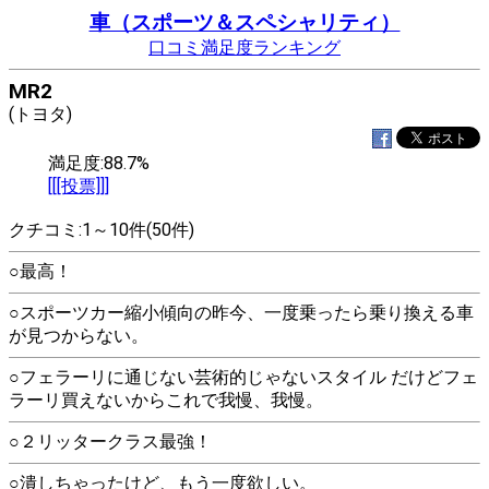
車（スポーツ＆スペシャリティ）
口コミ満足度ランキング
MR2
(トヨタ)
満足度:88.7%
[[[投票]]]
クチコミ:1～10件(50件)
○最高！
○スポーツカー縮小傾向の昨今、一度乗ったら乗り換える車
が見つからない。
○フェラーリに通じない芸術的じゃないスタイル だけどフェ
ラーリ買えないからこれで我慢、我慢。
○２リッタークラス最強！
○潰しちゃったけど、もう一度欲しい。