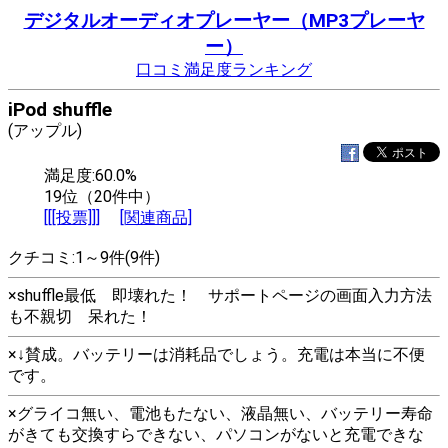
デジタルオーディオプレーヤー（MP3プレーヤ
ー）
口コミ満足度ランキング
iPod shuffle
(アップル)
満足度:60.0%
19位（20件中）
[[[投票]]]
[関連商品]
クチコミ:1～9件(9件)
×shuffle最低 即壊れた！ サポートページの画面入力方法
も不親切 呆れた！
×↓賛成。バッテリーは消耗品でしょう。充電は本当に不便
です。
×グライコ無い、電池もたない、液晶無い、バッテリー寿命
がきても交換すらできない、パソコンがないと充電できな