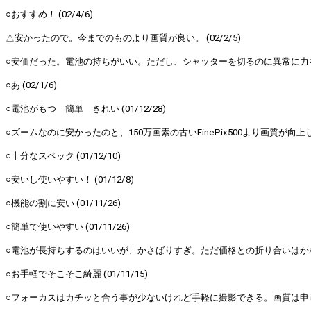
○おすすめ！ (02/4/6)
△安かったので。今までのものより画質が良い。 (02/2/5)
○安価だった。電池の持ちがいい。ただし、シャッターを切るのに異常に力を必要と
○あ (02/1/6)
○電池がもつ 簡単 きれい (01/12/28)
○ズームなのに安かったのと、150万画素の古いFinePix500より画質が向上してい
○十分なスペック (01/12/10)
○安いし使いやすい！ (01/12/8)
○機能の割に安い (01/11/26)
○簡単で使いやすい (01/11/26)
○電池が長持ちするのはいいが、かさばりすぎ。ただ価格との折り合いはかなりいい
○お手軽でそこそこ綺麗 (01/11/15)
○フォーカスはカチッと合う事が少ないけれど手軽に撮影できる。画質は申し分ない