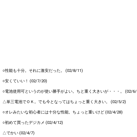
○性能も十分。それに激安だった。 (02/8/11)
○安くていい！ (02/7/20)
○電池使用可というのが使い勝手がよい。ちと重く大きいが・・・。 (02/6/6
△単三電池でＯＫ。でも今となってはちょっと重く大きい。 (02/5/2)
○オレみたいな初心者には十分な性能。ちょっと重いけど (02/4/28)
○初めて買ったデジカメ (02/4/12)
△でかい (02/4/7)