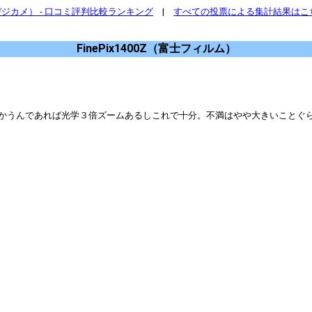
ジカメ） - 口コミ評判比較ランキング
|
すべての投票による集計結果はこ
FinePix1400Z（富士フィルム）
んであれば光学３倍ズームあるしこれで十分。不満はやや大きいことぐらい。 (