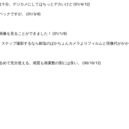
分。デジカメにしてはちっとデカいけど (01/4/12)
ですが。 (01/3/8)
見ることができました！ (01/1/8)
ナップ撮影するなら銀塩のばかちょんカメラよりフィルムと現像代がかからない
充分使える。画質も画素数の割には良い。 (00/10/12)