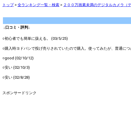
トップ
>
全ランキング一覧・検索
>
２００万画素未満のデジタルカメラ（デ
↓口コミ・評判↓
○初心者でも簡単に扱える。 (03/5/25)
○購入時ヨドバシで投げ売りされていたので購入。使ってみたが、普通につかう
○good (02/10/12)
○安い (02/10/3)
○安い (02/8/28)
スポンサードリンク