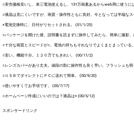
○実売価格安いし、単三電池使えるし、131万画素あるからweb用に使うには十
○液晶は見にくいですが、画質・操作性ともに良好。今となっては半端なスペック
×電池交換時に、日付がリセットされる。 (01/1/25)
○パッケージを開けた後、説明書を読まずに操作してみたら、簡単に撮影、画像を
○十分な画質とスピードが○。電池の持ちもそれなりでよくまとまっている。ス
○安い。機能十分。１２０万でもきれい。 (00/11/2)
○レンズカバーがあり丈夫。値段の割に操作性も良く早い。フラッシュも明るめで
○ＵＳＢでダイレクトにＰＣに送れて簡単。 (00/9/20)
○使いやすくてお手頃です。 (00/7/17)
○ホームページ作成にいいのでは？液晶は× (00/5/12)
スポンサードリンク