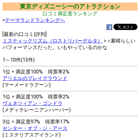
東京ディズニーシーのアトラクション
口コミ満足度ランキング
>
テーマランドランキングへ
[最新の口コミ|評判]
ミスティックリズム（ロストリバーデルタ）
> ○素晴らしい
パフォーマンスだった。いもやっているのかな
1～10件(13件)
1位 = 満足度100% 得票率2%
アリエルのプレイグラウンド
(マーメードラグーン)
1位 = 満足度100% 得票率2%
ヴェネツィアン・ゴンドラ
(メディテレーニアンハーバー)
3位 = 満足度97% 得票率17%
センター・オブ・ジ・アース
(ミステリアスアイランド)