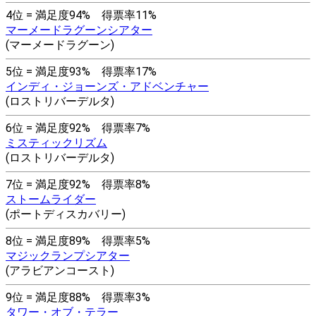
4位 = 満足度94% 得票率11%
マーメードラグーンシアター
(マーメードラグーン)
5位 = 満足度93% 得票率17%
インディ・ジョーンズ・アドベンチャー
(ロストリバーデルタ)
6位 = 満足度92% 得票率7%
ミスティックリズム
(ロストリバーデルタ)
7位 = 満足度92% 得票率8%
ストームライダー
(ポートディスカバリー)
8位 = 満足度89% 得票率5%
マジックランプシアター
(アラビアンコースト)
9位 = 満足度88% 得票率3%
タワー・オブ・テラー